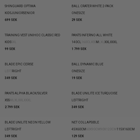
SHINGUARD OPTIMA
BALL CRATER WHITE 2-PACK
KIDS
JUNIOR
SENIOR
ONESIZE
699 SEK
29 SEK
TRAINING VEST UNIHOC CLASSIC RED
PANTS INFERNO ALL WHITE
KIDS
S
XL
140CL
160CL
XS
S
M
L
XL
XXL
XXXL
99 SEK
1 799 SEK
BLADE EPIC CERISE
BALL DYNAMIC BLUE
LEFT
RIGHT
ONESIZE
349 SEK
19 SEK
PANTS ALPHA BLACK/SILVER
BLADE UNILITE ICE TURQUOISE
XS
S
M
L
XL
XXL
XXXL
LEFT
RIGHT
2 799 SEK
349 SEK
BLADE UNILITE NEON YELLOW
NET COLLAPSIBLE
LEFT
RIGHT
45X60CM
60X90CM
90X120CM
115X160CM
349 SEK
129 SEK