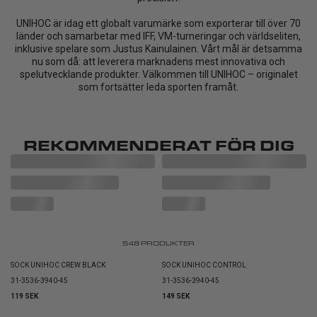
UNIHOC är idag ett globalt varumärke som exporterar till över 70
länder och samarbetar med IFF, VM-turneringar och världseliten,
inklusive spelare som Justus Kainulainen. Vårt mål är detsamma
nu som då: att leverera marknadens mest innovativa och
spelutvecklande produkter. Välkommen till UNIHOC – originalet
som fortsätter leda sporten framåt.
REKOMMENDERAT FÖR DIG
548
PRODUKTER
SOCK UNIHOC CREW BLACK
SOCK UNIHOC CONTROL
31-35
36-39
40-45
31-35
36-39
40-45
119 SEK
149 SEK