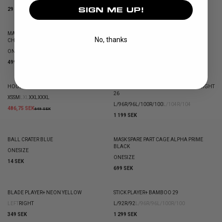
1 499 SEK
SIGN ME UP!
29 SEK
MASK SPARE PART CAGE MIDDLE-END
SHINGUARD FLOW
No, thanks
CHROME
150/170CL
XS/S
M/L
XL/XXL
XXXL
ONESIZE
1 199 SEK
499 SEK
HOOD SUPERIOR
STICK EPIC PERFORMANCE FEATHER LIGHT
26
XS
S
M
L
XL
XXL
XXXL
L/96
R/96
L/100
R/100
L/104
R/104
486,75 SEK
649 SEK
1 199 SEK
BALL CRATER BLUE
MASK SPARE PART CAGE ALPHA PRIME
BLACK
ONESIZE
ONESIZE
14 SEK
699 SEK
BLADE PLAYER+ NEON YELLOW
STICK PLAYER+ BAMBOO 29
LEFT
RIGHT
L/92
R/92
L/96
R/96
L/100
R/100
349 SEK
1 299 SEK