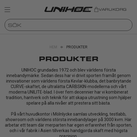
MEMBER
VARUKORG
HEM
PRODUKTER
PRODUKTER
UNIHOC grundades 1972 och blev världens första
innebandymärke. Sedan dess har vi drivit sporten framåt genom
innovationer som världens första Kevlar-klubba, det banbrytande
CURVE-skaftet, de ultralätta CARBSKIN-modellerna och vårt
moderna UNILITE-blad. I över fem decennier har vi kombinerat
tradition, hantverk och teknik för att skapa utrustning som hjälper
spelare på alla nivåer att prestera sitt bästa.
På vårt huvudkontor i Mölnlycke samlas utveckling, testlabb,
showroom och världens största innebandylager på 3000 kvm. Här
arbetar ett team där merparten har egen erfarenhet från sporten,
och i vår fabrik i Asien tillverkas handgjorda skaft med högsta
precision.