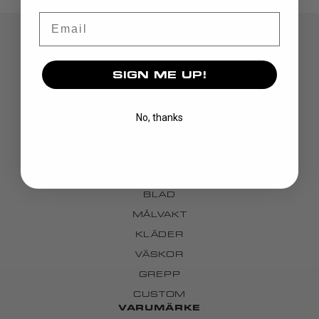
Email
SIGN ME UP!
No, thanks
UPPTÄCK
KLUBBOR
BLAD
MÅLVAKT
KLÄDER
VÄSKOR
GREPP
CUSTOM
VARUMÄRKE