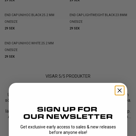
29 SEK
29 SEK
END CAP UNIHOC BLACK 25.2 MM
END CAP LIGHTWEIGHT BLACK 23.8MM
ONESIZE
ONESIZE
29 SEK
29 SEK
END CAP UNIHOC WHITE 25.2 MM
ONESIZE
29 SEK
VISAR
5
/
5
PRODUKTER
UNIHOC erbjuder ett sortiment av olika knoppar för spelare som
söker efter den speciella UNIHOC-känslan på sin innebandyklubba.
Välj mellan våra standardknoppar i svart eller vitt, våra
lättviktsknoppar i två olika tjocklekar eller vår ovala lättviktsknopp.
Anpassa din innebandyklubba med den optimala knoppen som
passar just din typ av...
Get exclusive early access to sales & new releases
Läs mer
before anyone else!