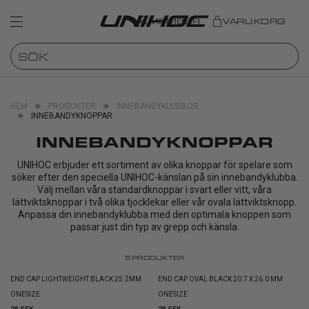
MEMBER
VARUKORG
HEM
PRODUKTER
INNEBANDYKLUBBOR
INNEBANDYKNOPPAR
INNEBANDYKNOPPAR
UNIHOC erbjuder ett sortiment av olika knoppar för spelare som
söker efter den speciella UNIHOC-känslan på sin innebandyklubba.
Välj mellan våra standardknoppar i svart eller vitt, våra
lättviktsknoppar i två olika tjocklekar eller vår ovala lättviktsknopp.
Anpassa din innebandyklubba med den optimala knoppen som
passar just din typ av grepp och känsla.
5
PRODUKTER
END CAP LIGHTWEIGHT BLACK 25.2MM
END CAP OVAL BLACK 20.7 X 26.0 MM
ONESIZE
ONESIZE