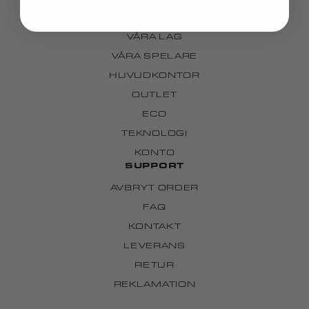
VÅR HISTORIA
VÅRA LAG
VÅRA SPELARE
HUVUDKONTOR
OUTLET
ECO
TEKNOLOGI
KONTO
SUPPORT
AVBRYT ORDER
FAQ
KONTAKT
LEVERANS
RETUR
REKLAMATION