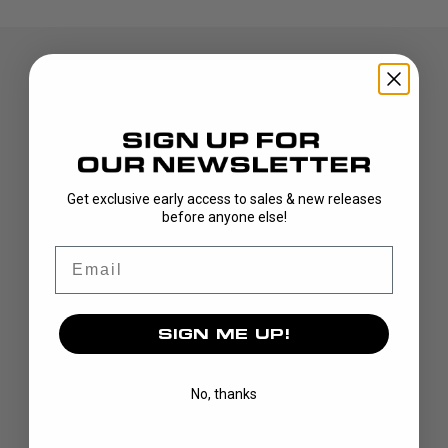
Get exclusive early access to sales & new releases
before anyone else!
UPPTÄCK
Email
KLUBBOR
BLAD
MÅLVAKT
SIGN ME UP!
KLÄDER
VÄSKOR
No, thanks
GREPP
CUSTOM
VARUMÄRKE