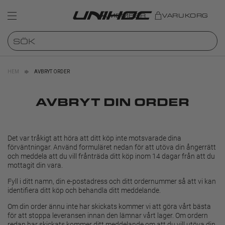
MEMBER
VARUKORG
HEM
AVBRYT ORDER
AVBRYT DIN ORDER
Det var tråkigt att höra att ditt köp inte motsvarade dina
förväntningar. Använd formuläret nedan för att utöva din ångerrätt
och meddela att du vill frånträda ditt köp inom 14 dagar från att du
mottagit din vara.
Fyll i ditt namn, din e-postadress och ditt ordernummer så att vi kan
identifiera ditt köp och behandla ditt meddelande.
Om din order ännu inte har skickats kommer vi att göra vårt bästa
för att stoppa leveransen innan den lämnar vårt lager. Om ordern
redan har skickats kommer ditt meddelande om att du vill utöva din