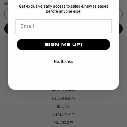
Meddelande
Get exclusive early access to sales & new releases
before anyone else!
Email
AVBRYT ORDER
SIGN ME UP!
No, thanks
UPPTÄCK
KLUBBOR
BLAD
MÅLVAKT
KLÄDER