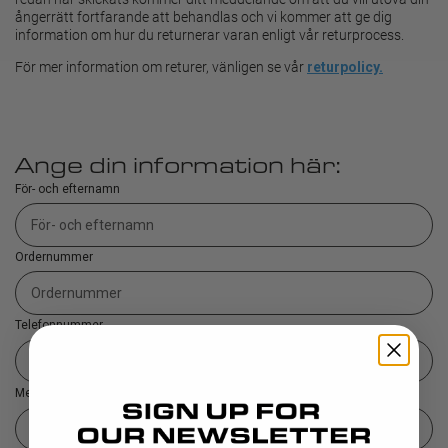
ångerrätt fortfarande att behandlas och vi kommer att ge dig
information om hur du returnerar varan enligt vår returprocess.
För mer information om returer, vänligen se vår
returpolicy.
Ange din information här:
För- och efternamn
Ordernummer
Telefonnummer
Mejl