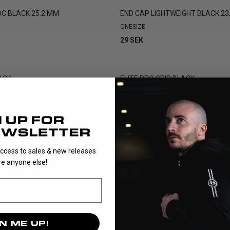
OC BLACK 25.2 MM
END CAP LIGHTWEIGHT BLACK 2
ONESIZE
29 SEK
ACK
ELITE PRO GRIP BLACK
ONESIZE
149 SEK
VISAR
12
/
12
PRODUKTER
access to sales & new releases
e anyone else!
te finns i det övriga sortimentet av grepplindor. Här finns grepp
are variant av grepplinda med bra grepp och hållbarhet i färgerna
Här finns även grepplindor f...
N ME UP!