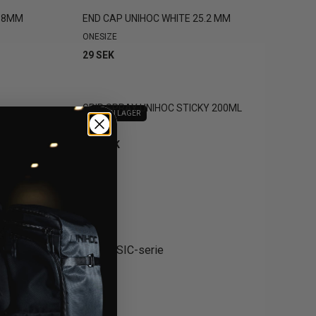
3.8MM
END CAP UNIHOC WHITE 25.2 MM
ONESIZE
29 SEK
GRIP SPRAY UNIHOC STICKY 200ML
SLUT I LAGER
ONESIZE
249 SEK
lindor från vår UNIHOC BASIC-serie
 vit och svart.