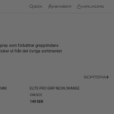
SÖK
MEMBER
VARUKORG
spray som förbättrar grepplindans
icker ut från det övriga sortimentet
SORTERA
0 MM
ELITE PRO GRIP NEON ORANGE
ONESIZE
149 SEK