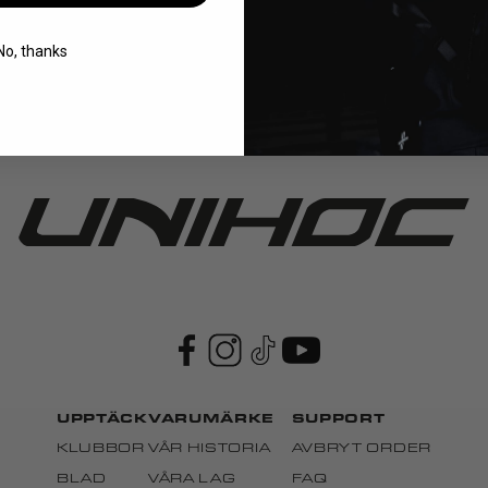
Läs mer
No, thanks
UPPTÄCK
VARUMÄRKE
SUPPORT
KLUBBOR
VÅR HISTORIA
AVBRYT ORDER
BLAD
VÅRA LAG
FAQ