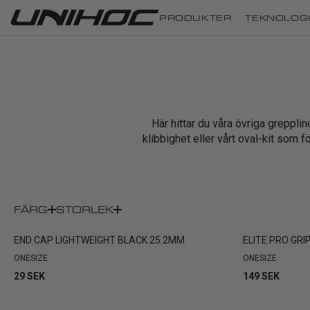
PRODUKTER
TEKNOLOG
Här hittar du våra övriga greppl
klibbighet eller vårt oval-kit som 
FÄRG
STORLEK
END CAP LIGHTWEIGHT BLACK 25.2MM
ELITE PRO GRI
ONESIZE
ONESIZE
29 SEK
149 SEK