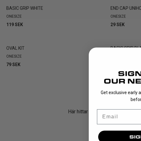
BASIC GRIP WHITE
END CAP UNIH
ONESIZE
ONESIZE
119 SEK
29 SEK
OVAL KIT
BASIC GRIP BL
ONESIZE
ONESIZE
79 SEK
119 SEK
Get exclusive early 
befor
Här hittar du de produkter som in
Email
som är en enkl
SIG