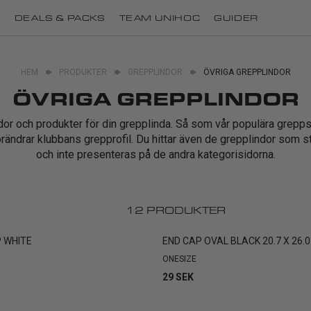
I
DEALS & PACKS
TEAM UNIHOC
GUIDER
HEM
PRODUKTER
GREPPLINDOR
ÖVRIGA GREPPLINDOR
ÖVRIGA GREPPLINDOR
indor och produkter för din grepplinda. Så som vår populära grepp
förändrar klubbans grepprofil. Du hittar även de grepplindor som st
och inte presenteras på de andra kategorisidorna.
12
PRODUKTER
P WHITE
END CAP OVAL BLACK 20.7 X 26.
ONESIZE
29 SEK