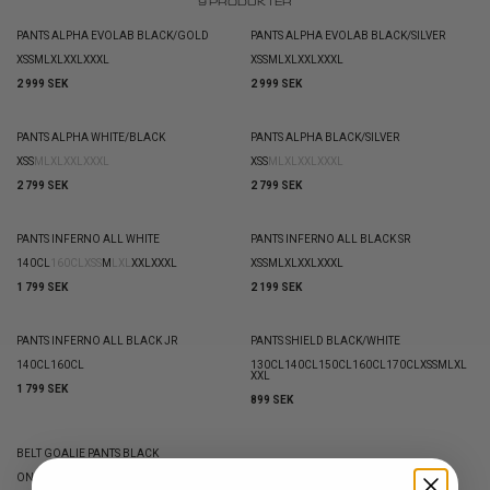
9
PRODUKTER
PANTS ALPHA EVOLAB BLACK/GOLD
PANTS ALPHA EVOLAB BLACK/SILVER
XS
S
M
L
XL
XXL
XXXL
XS
S
M
L
XL
XXL
XXXL
2 999 SEK
2 999 SEK
PANTS ALPHA WHITE/BLACK
PANTS ALPHA BLACK/SILVER
XS
S
M
L
XL
XXL
XXXL
XS
S
M
L
XL
XXL
XXXL
2 799 SEK
2 799 SEK
PANTS INFERNO ALL WHITE
PANTS INFERNO ALL BLACK SR
140CL
160CL
XS
S
M
L
XL
XXL
XXXL
XS
S
M
L
XL
XXL
XXXL
1 799 SEK
2 199 SEK
PANTS INFERNO ALL BLACK JR
PANTS SHIELD BLACK/WHITE
140CL
160CL
130CL
140CL
150CL
160CL
170CL
XS
S
M
L
XL
XXL
1 799 SEK
899 SEK
BELT GOALIE PANTS BLACK
ONESIZE