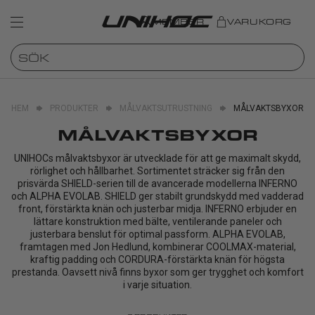
MEMBER
VARUKORG
HEM
PRODUKTER
MÅLVAKTSUTRUSTNING
MÅLVAKTSBYXOR
MÅLVAKTSBYXOR
UNIHOCs målvaktsbyxor är utvecklade för att ge maximalt skydd,
rörlighet och hållbarhet. Sortimentet sträcker sig från den
prisvärda SHIELD-serien till de avancerade modellerna INFERNO
och ALPHA EVOLAB. SHIELD ger stabilt grundskydd med vadderad
front, förstärkta knän och justerbar midja. INFERNO erbjuder en
lättare konstruktion med bälte, ventilerande paneler och
justerbara benslut för optimal passform. ALPHA EVOLAB,
framtagen med Jon Hedlund, kombinerar COOLMAX-material,
kraftig padding och CORDURA-förstärkta knän för högsta
prestanda. Oavsett nivå finns byxor som ger trygghet och komfort
i varje situation.