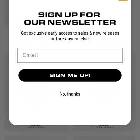
Get exclusive early access to sales & new releases
before anyone else!
TYSKLAND - BUNDESLIGA (FBL)
Email
SIGN ME UP!
No, thanks