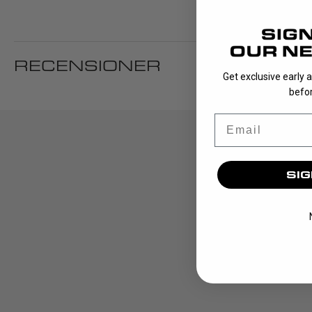
RECENSIONER
Get exclusive early 
befor
Email
SIG