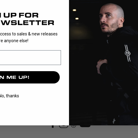
seniorstorlek.
access to sales & new releases
e anyone else!
N ME UP!
No, thanks