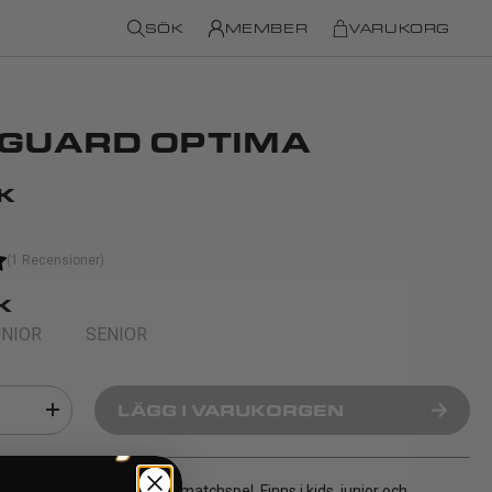
SÖK
MEMBER
VARUKORG
NGUARD OPTIMA
K
(1 Recensioner)
K
UNIOR
SENIOR
LÄGG I VARUKORGEN
d för både tränings- och matchspel. Finns i kids, junior och