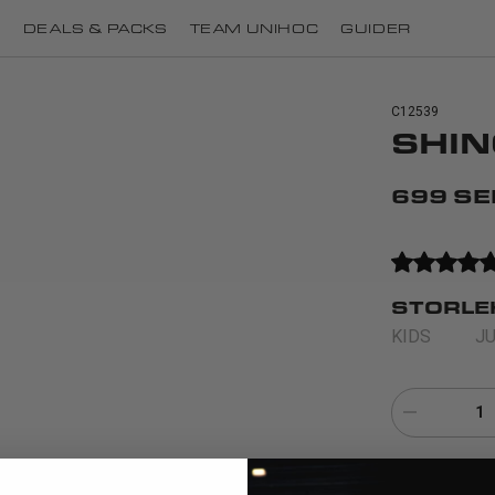
I
DEALS & PACKS
TEAM UNIHOC
GUIDER
C12539
SHI
699 SE
STORLE
KIDS
J
1
Smidigt knäskyd