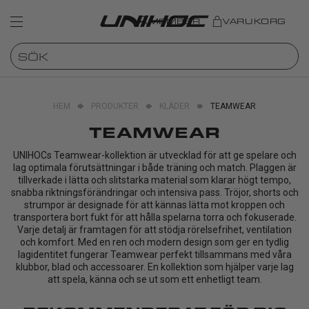
MEMBER
VARUKORG
HEM
PRODUKTER
KLÄDER
TEAMWEAR
TEAMWEAR
UNIHOCs Teamwear-kollektion är utvecklad för att ge spelare och
lag optimala förutsättningar i både träning och match. Plaggen är
tillverkade i lätta och slitstarka material som klarar högt tempo,
snabba riktningsförändringar och intensiva pass. Tröjor, shorts och
strumpor är designade för att kännas lätta mot kroppen och
transportera bort fukt för att hålla spelarna torra och fokuserade.
Varje detalj är framtagen för att stödja rörelsefrihet, ventilation
och komfort. Med en ren och modern design som ger en tydlig
lagidentitet fungerar Teamwear perfekt tillsammans med våra
klubbor, blad och accessoarer. En kollektion som hjälper varje lag
att spela, känna och se ut som ett enhetligt team.