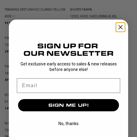
TRAINING VEST UNIHOC CLASSIC YELLOW
SHORTS TAMPA
KIDS
S
XL
120CL
140CL
160CL
XS
S
M
L
XL
XXL
99 SEK
219 SEK
T-SHIRT TAMPA
SOCK UNIHOC XLNT
120CL
140CL
160CL
XS
S
M
L
XL
XXL
28-31
31-35
249 SEK
49 SEK
129 SEK
Get exclusive early access to sales & new releases
T-SHIRT ARROW LONGSLEEVE
SOCK UNIHOC CONTROL
before anyone else!
140CL
160CL
XS
S
M
L
XL
XXL
28-31
31-35
36-39
40-45
Email
499 SEK
149 SEK
SOCK UNIHOC SUCCESS
SOCK UNIHOC CREW BLUE
31-35
36-39
40-45
31-35
36-39
40-45
SIGN ME UP!
149 SEK
119 SEK
No, thanks
SHORTS TAMPA
T-SHIRT TECHNIC LONGSLEEVE
120CL
140CL
160CL
XS
S
M
L
XL
XXL
140CL
XL
XXL
219 SEK
149 SEK