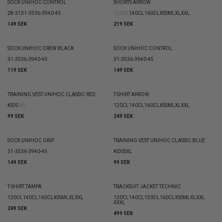
SOCK UNIHOC CONTROL
SHORTS ARROW
28-31
31-35
36-39
40-45
120CL
140CL
160CL
XS
S
M
L
XL
XXL
149 SEK
219 SEK
SOCK UNIHOC CREW BLACK
SOCK UNIHOC CONTROL
31-35
36-39
40-45
31-35
36-39
40-45
119 SEK
149 SEK
TRAINING VEST UNIHOC CLASSIC RED
T-SHIRT ARROW
KIDS
S
XL
120CL
140CL
160CL
XS
S
M
L
XL
XXL
99 SEK
249 SEK
SOCK UNIHOC GRIP
TRAINING VEST UNIHOC CLASSIC BLUE
31-35
36-39
40-45
KIDS
S
XL
149 SEK
99 SEK
T-SHIRT TAMPA
TRACKSUIT JACKET TECHNIC
120CL
140CL
160CL
XS
S
M
L
XL
XXL
130CL
140CL
150CL
160CL
XS
S
M
L
XL
XXL
XXXL
249 SEK
499 SEK