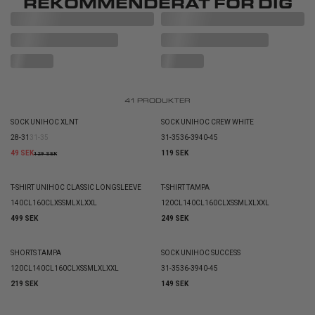
REKOMMENDERAT FÖR DIG
41
PRODUKTER
SOCK UNIHOC XLNT
SOCK UNIHOC CREW WHITE
28-31
31-35
31-35
36-39
40-45
49 SEK
119 SEK
129 SEK
T-SHIRT UNIHOC CLASSIC LONGSLEEVE
T-SHIRT TAMPA
140CL
160CL
XS
S
M
L
XL
XXL
120CL
140CL
160CL
XS
S
M
L
XL
XXL
499 SEK
249 SEK
SHORTS TAMPA
SOCK UNIHOC SUCCESS
120CL
140CL
160CL
XS
S
M
L
XL
XXL
31-35
36-39
40-45
219 SEK
149 SEK