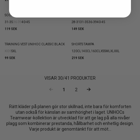
399 SEK
SOCK UNIHOC CREW RED
SOCK UNIHOC SUCCESS
31-35
36-39
40-45
28-31
31-35
36-39
40-45
119 SEK
149 SEK
TRAINING VEST UNIHOC CLASSIC BLACK
SHORTS TAMPA
KIDS
S
XL
120CL
140CL
160CL
XS
S
M
L
XL
XXL
99 SEK
219 SEK
VISAR
30
/
41
PRODUKTER
1
2
Rätt kläder på planen gör stor skillnad, inte bara för komforten
utan också för känslan av samhörighet i laget. UNIHOCs
Teamwear-kollektion är utvecklad för att ge lag på alla nivåer
plagg som kombinerar prestanda, hållbarhet och enhetlig design.
Varje produkt är genomtänkt för att möt...