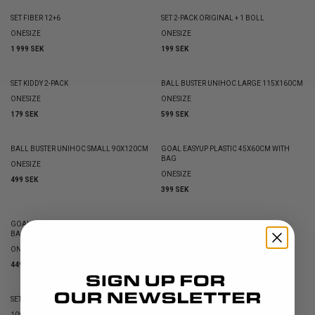
SET FIBER 12+6
SET 2-PACK ORIGINAL + 1 BOLL
ONESIZE
ONESIZE
1 999 SEK
199 SEK
SET KIDDY 2-PACK
BALL BUSTER UNIHOC LARGE 115X160CM
ONESIZE
ONESIZE
179 SEK
599 SEK
BALL BUSTER UNIHOC SMALL 90X120CM
GOAL EASYUP PLASTIC 45X60CM WITH
BAG
ONESIZE
ONESIZE
499 SEK
399 SEK
GOAL EASYUP PLASTIC 60X90CM WITH
UNIHOC SHOT FLOOR BY GERFLOR
BAG
150X115
ONESIZE
ONESIZE
449 SEK
1 999 SEK
SET UNIHOC SNIPER 30 12 STICKS + 6 BALLS
UNIHOC CLICK FLOOR 3M2 (48 PCS)
SLUT I LAGER
ONLINE EXCLUSIVE
100CM
104CM
87CM
96CM
ONESIZE