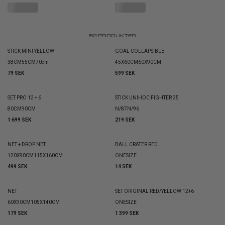
52
PRODUKTER
STICK MINI YELLOW
GOAL COLLAPSIBLE
38CM
55CM
70cm
45X60CM
60X90CM
79 SEK
599 SEK
SET PRO 12 + 6
STICK UNIHOC FIGHTER 35
80CM
90CM
N/87
N/96
1 699 SEK
219 SEK
NET + DROP NET
BALL CRATER RED
120X90CM
115X160CM
ONESIZE
499 SEK
14 SEK
NET
SET ORIGINAL RED/YELLOW 12+6
60X90CM
105X140CM
ONESIZE
179 SEK
1 399 SEK