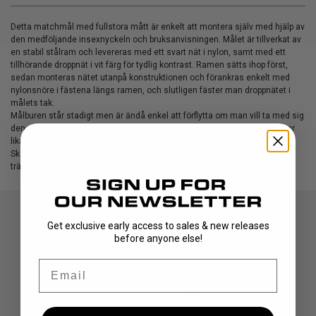
Detta matchmål med fullstora mått är enkelt att montera själv med hjälp av
den medföljande insexnyckeln och bruksanvisningen. Målet är tillverkat av
en stabil stålram och levereras med ett svart nät i nylon, samt med ett
tillhörande droppnät i vit färg för tydlig kontrast. Ramen sätts ihop först,
sedan monteras nätet utanpå konstruktionen och förankras enkelt med
nylonsnöre i fästena längs ramen, och slutligen fäster man droppnätet i
målets tak.
Målburen står stadigt men är ändå enkel att förflytta om man vill ta med sig
den. Perfekt för skolor, klubbar, i sporthallen eller på gatan. Målet fungerar
lika bra inomhus som utomhus.
Skaffa ditt mål nu och förvandla vilken yta som helst till en
träningsmöjlighet – snabbt och enkelt!
Get exclusive early access to sales & new releases
before anyone else!
Email