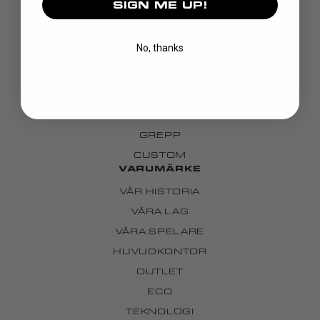
SIGN ME UP!
UPPTÄCK
KLUBBOR
No, thanks
BLAD
MÅLVAKT
KLÄDER
VÄSKOR
GREPP
CUSTOM
VARUMÄRKE
VÅR HISTORIA
VÅRA LAG
VÅRA SPELARE
HUVUDKONTOR
OUTLET
ECO
TEKNOLOGI