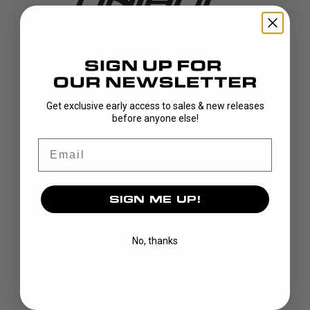
UPPTÄCK
Get exclusive early access to sales & new releases
KLUBBOR
before anyone else!
BLAD
Email
MÅLVAKT
KLÄDER
VÄSKOR
SIGN ME UP!
GREPP
CUSTOM
No, thanks
VARUMÄRKE
VÅR HISTORIA
VÅRA LAG
VÅRA SPELARE