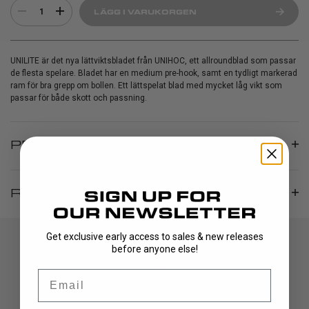
1
LÄGG I VARUKORGEN
UNILITE är det nya lättviktsbladet från UNIHOC, ett allroundblad som passar
de flesta spelare. Bladet har en medium pre-hook, samt en tydligt markerad
ram för bra grepp om bollen. Ett lättspelat blad med mycket låg vikt som
passar för både skott och passning.
PRODUCT INFO
RECENSIONER
Get exclusive early access to sales & new releases
before anyone else!
Email