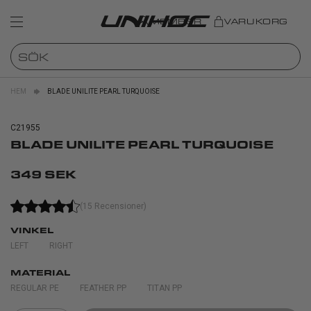
MEMBER
VARUKORG
HEM
BLADE UNILITE PEARL TURQUOISE
C21955
BLADE UNILITE PEARL TURQUOISE
349 SEK
(15 Recensioner)
VINKEL
LEFT
RIGHT
MATERIAL
REGULAR PE
FEATHER PP
TITAN PP