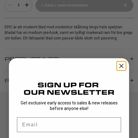
1
LÄGG I VARUKORGEN
EPIC är ett modernt blad med medelstor skålning längs hela spelytan.
Bladet har en medium pre-hook, samt en tydligt markerad ram för bra grepp
om bollen. Ett lättspelat blad som passar både skott och passning.
PRODUCT INFO
RECENSIONER
Get exclusive early access to sales & new releases
before anyone else!
Email