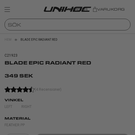
MEMBER
VARUKORG
HEM
BLADE EPIC RADIANT RED
C21923
BLADE EPIC RADIANT RED
349 SEK
(4 Recensioner)
VINKEL
LEFT
RIGHT
MATERIAL
FEATHER PP