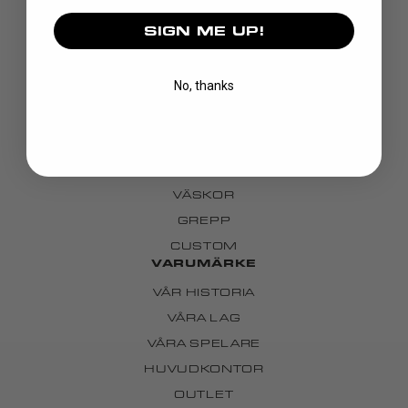
SIGN ME UP!
UPPTÄCK
No, thanks
KLUBBOR
BLAD
MÅLVAKT
KLÄDER
VÄSKOR
GREPP
CUSTOM
VARUMÄRKE
VÅR HISTORIA
VÅRA LAG
VÅRA SPELARE
HUVUDKONTOR
OUTLET