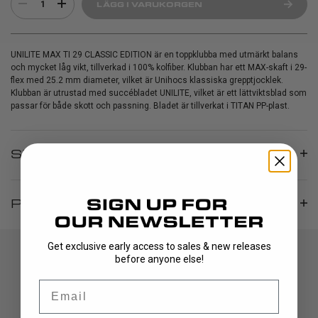
1
LÄGG I VARUKORGEN
UNILITE MAX TI 29 CLASSIC EDITION är en toppklubba med utmärkt balans
och mycket låg vikt, tillverkad i 100% kolfiber. Klubban har ett MAX-skaft i 29-
flex med 25.2 mm diameter, vilket är Unihocs klassiska grepptjocklek.
Klubban är utrustad med succébladet UNILITE, vilket är ett lättviktsblad som
passar för både skott och passning. Bladet är tillverkat i TITAN PP-plast.
SPECIFIKATIONER
PRODUCT INFO
Get exclusive early access to sales & new releases
before anyone else!
Email