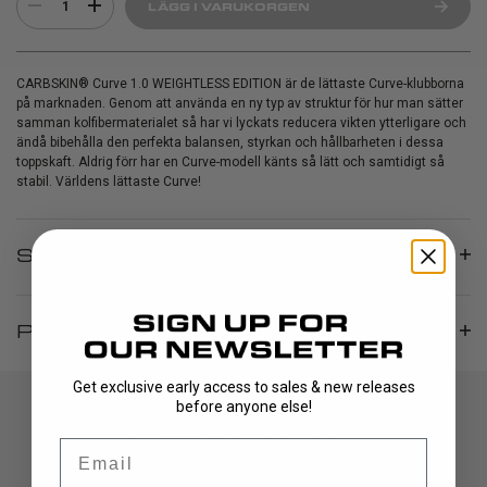
1
LÄGG I VARUKORGEN
CARBSKIN® Curve 1.0 WEIGHTLESS EDITION är de lättaste Curve-klubborna
på marknaden. Genom att använda en ny typ av struktur för hur man sätter
samman kolfibermaterialet så har vi lyckats reducera vikten ytterligare och
ändå bibehålla den perfekta balansen, styrkan och hållbarheten i dessa
toppskaft. Aldrig förr har en Curve-modell känts så lätt och samtidigt så
stabil. Världens lättaste Curve!
SPECIFIKATIONER
PRODUCT INFO
Get exclusive early access to sales & new releases
before anyone else!
Email