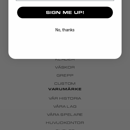
SIGN ME UP!
UPPTÄCK
No, thanks
KLUBBOR
BLAD
MÅLVAKT
KLÄDER
VÄSKOR
GREPP
CUSTOM
VARUMÄRKE
VÅR HISTORIA
VÅRA LAG
VÅRA SPELARE
HUVUDKONTOR