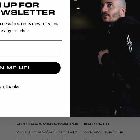
Tunna målvakts
löstagbar susp
access to sales & new releases
e anyone else!
N ME UP!
No, thanks
UPPTÄCK
VARUMÄRKE
SUPPORT
KLUBBOR
VÅR HISTORIA
AVBRYT ORDER