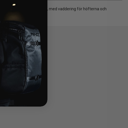
shorts i elastiskt material, med vaddering för höfterna och
ensoar.