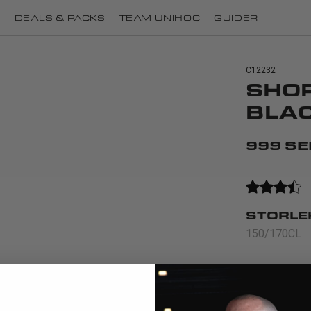
I
DEALS & PACKS
TEAM UNIHOC
GUIDER
C12232
SHO
BLA
999 SE
STORLE
150/170CL
1