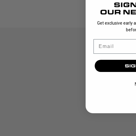
Get exclusive early 
befor
Email
SIG