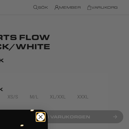
SÖK
MEMBER
VARUKORG
RTS FLOW
CK/WHITE
K
K
XS/S
M/L
XL/XXL
XXXL
LÄGG I VARUKORGEN