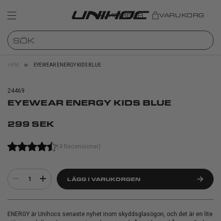
MEMBER
VARUKORG
HEM
EYEWEAR ENERGY KIDS BLUE
24469
EYEWEAR ENERGY KIDS BLUE
299 SEK
(4 Recensioner)
1
LÄGG I VARUKORGEN
ENERGY är Unihocs senaste nyhet inom skyddsglasögon, och det är en lite