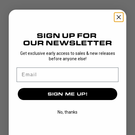
Get exclusive early access to sales & new releases
UPPTÄCK
before anyone else!
KLUBBOR
Email
BLAD
MÅLVAKT
KLÄDER
SIGN ME UP!
VÄSKOR
GREPP
No, thanks
CUSTOM
VARUMÄRKE
VÅR HISTORIA