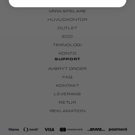
VÅRA LAG
VÅRA SPELARE
HUVUDKONTOR
OUTLET
ECO
TEKNOLOGI
KONTO
SUPPORT
AVBRYT ORDER
FAQ
KONTAKT
LEVERANS
RETUR
REKLAMATION