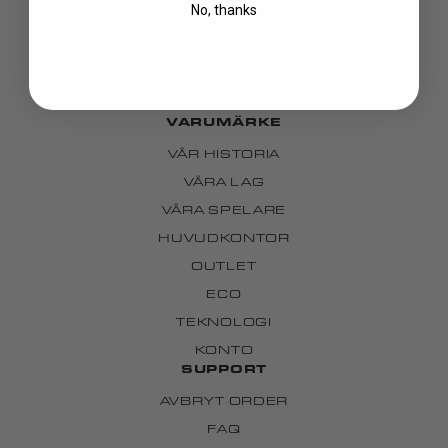
No, thanks
KLÄDER
VÄSKOR
GREPP
CUSTOM
VARUMÄRKE
VÅR HISTORIA
VÅRA LAG
VÅRA SPELARE
HUVUDKONTOR
OUTLET
ECO
TEKNOLOGI
KONTO
SUPPORT
AVBRYT ORDER
FAQ