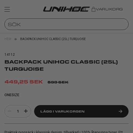
MEMBER
VARUKORG
HEM
BACKPACK UNIHOC CLASSIC (25L) TURQUOISE
14112
BACKPACK UNIHOC CLASSIC (25L)
TURQUOISE
449,25 SEK
599 SEK
ONESIZE
1
LÄGG I VARUKORGEN
Praktisk ryggsäck i klassisk design, tillverkad i 100% återvunna tyger. Ett