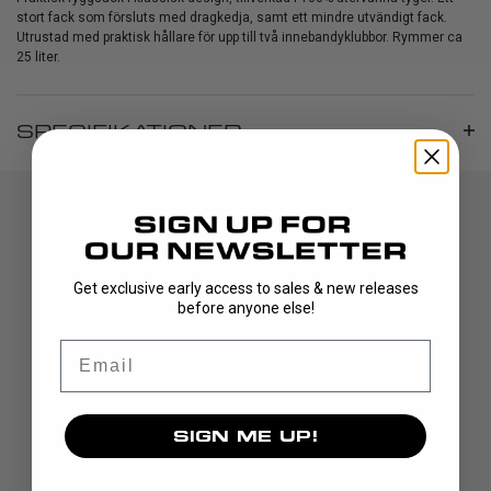
stort fack som försluts med dragkedja, samt ett mindre utvändigt fack.
Utrustad med praktisk hållare för upp till två innebandyklubbor. Rymmer ca
25 liter.
SPECIFIKATIONER
Get exclusive early access to sales & new releases
before anyone else!
Email
UPPTÄCK
KLUBBOR
SIGN ME UP!
BLAD
MÅLVAKT