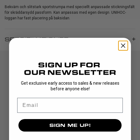
Bekväm och slitstark sportstrumpa med speciellt anpassade stickningsfält
för skräddarsydd passform. Kan anpassas med egen design. UNIHOC-
loggan har fast placering på baksidan.
SPECIFIKATIONER
Get exclusive early access to sales & new releases
before anyone else!
Email
UPPTÄCK
KLUBBOR
SIGN ME UP!
BLAD
MÅLVAKT