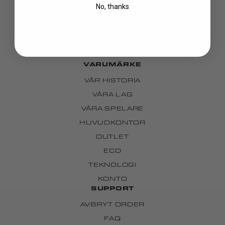
No, thanks
KLÄDER
VÄSKOR
GREPP
CUSTOM
VARUMÄRKE
VÅR HISTORIA
VÅRA LAG
VÅRA SPELARE
HUVUDKONTOR
OUTLET
ECO
TEKNOLOGI
KONTO
SUPPORT
AVBRYT ORDER
FAQ